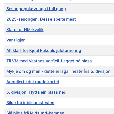
Sesongoppkøyringa i full gang
2025-sesongen: Desse spelte mest
Klare for NM-kvalik
Vant igjen
Alt klart for Kjetil Rekdals juleturnering
Til VM med Vestnes Varfjell-flagget på plass
Mykje om og men - dette er laga i neste års 5. divisjon
Annullerte det raude kortet
5. divisjon: Flytta ein plass ned
Bilde frå jubileumsfesten
Sjå bilda frå Midsund-kampen