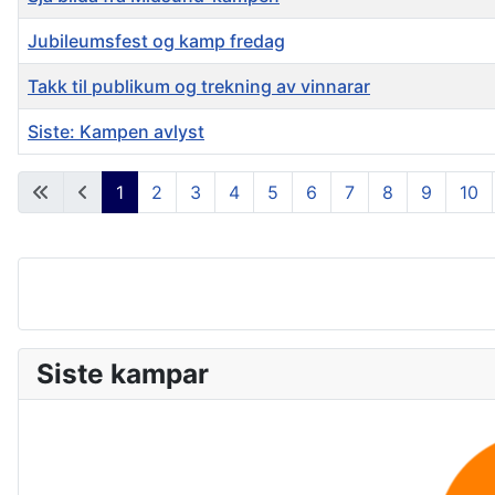
Jubileumsfest og kamp fredag
Takk til publikum og trekning av vinnarar
Siste: Kampen avlyst
Artikler
1
2
3
4
5
6
7
8
9
10
Siste kampar