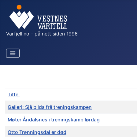
Varfjell.no - på nett siden 1996
Tittel
Galleri: Sjå bilda frå treningskampen
Møter Åndalsnes i treningskamp lørdag
Otto Trønningsdal er død