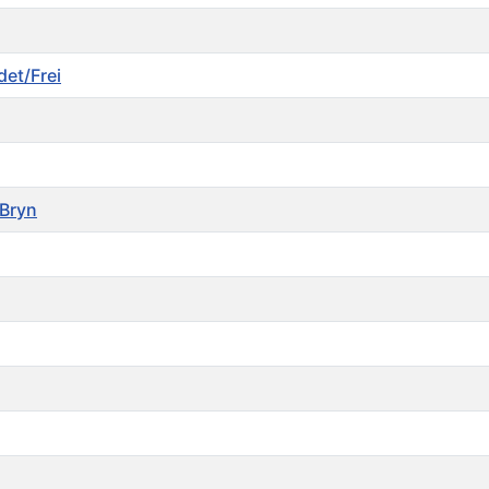
det/Frei
/Bryn