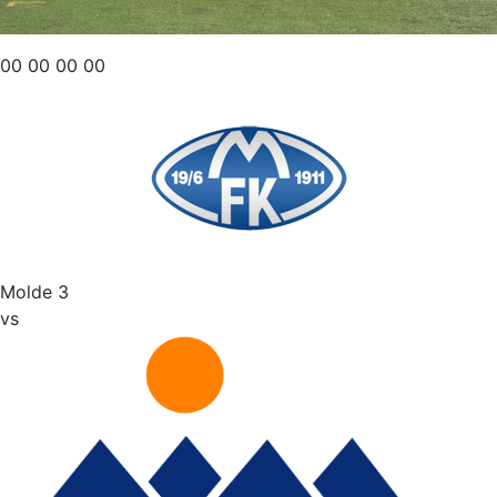
00
00
00
00
Molde 3
vs