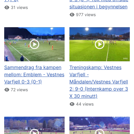
situasjonen i begynnelsen
31 views
977 views
Sammendrag fra kampen
Treningskamp: Vestnes
mellom: Emblem - Vestnes
Varfjell -
Varfjell 0-3 (0-1)
Måndalen/Vestnes Varfjell
2: 9-0 (Internkamp over 3
72 views
X 30 minutt)
44 views