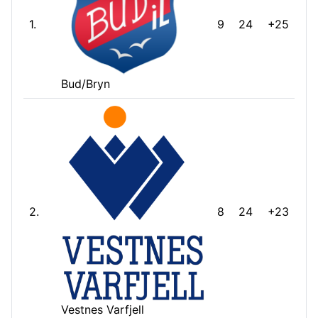
1.
9
24
+25
Bud/Bryn
2.
8
24
+23
Vestnes Varfjell