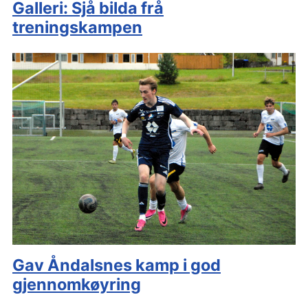
Galleri: Sjå bilda frå
treningskampen
Gav Åndalsnes kamp i god
gjennomkøyring