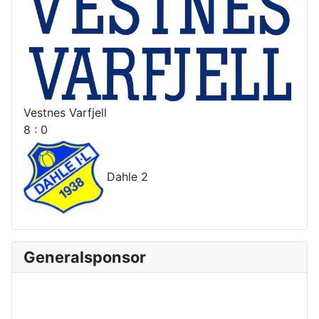
Vestnes Varfjell
8 : 0
Dahle 2
Generalsponsor