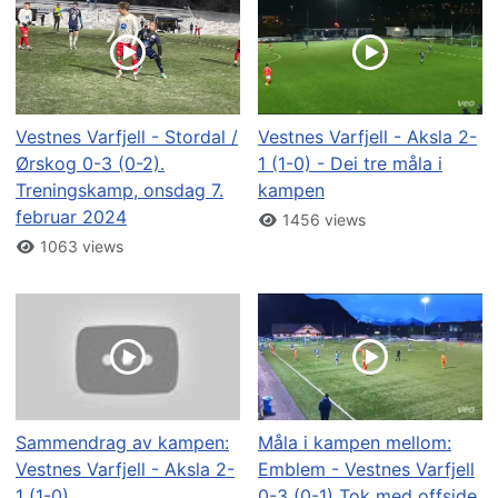
Vestnes Varfjell - Stordal /
Vestnes Varfjell - Aksla 2-
Ørskog 0-3 (0-2).
1 (1-0) - Dei tre måla i
Treningskamp, onsdag 7.
kampen
februar 2024
1456 views
1063 views
Sammendrag av kampen:
Måla i kampen mellom:
Vestnes Varfjell - Aksla 2-
Emblem - Vestnes Varfjell
1 (1-0)
0-3 (0-1) Tok med offside