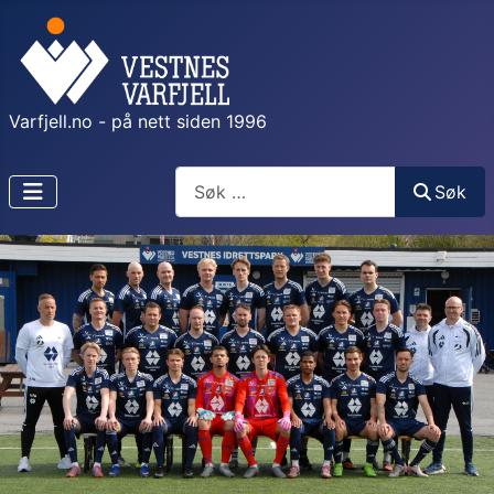
Varfjell.no - på nett siden 1996
Søk
Søk