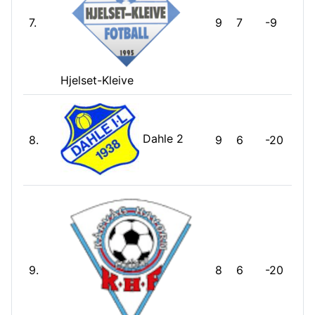
7.
9
7
-9
Hjelset-Kleive
Dahle 2
8.
9
6
-20
9.
8
6
-20