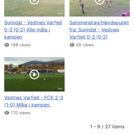
Sunndal - Vestnes Varfjell
Sammendrag/Høydepunkt
0-3 (0-2) Alle måla i
fra: Sunndal - Vestnes
kampen
Varfjell 0-3 (0-2)
198 views
68 views
Vestnes Varfjell - FCK 2-3
(1-0) Måla i kampen.
170 views
1 - 9 / 27 items