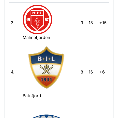
3.
9
18
+15
Malmefjorden
4.
8
16
+6
Batnfjord