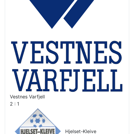
Vestnes Varfjell
2 : 1
Hjelset-Kleive