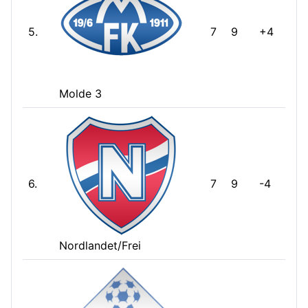
5.
7
9
+4
Molde 3
6.
7
9
-4
Nordlandet/Frei