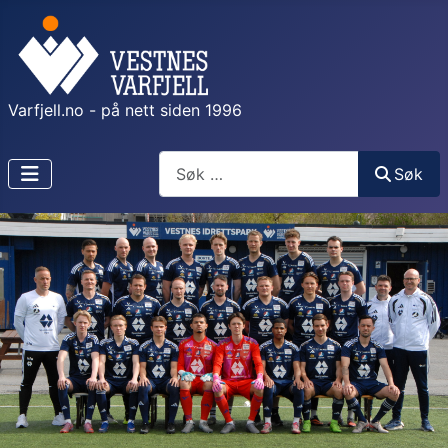
Varfjell.no - på nett siden 1996
Søk
Søk