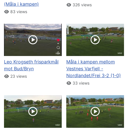
(Måla i kampen)
326 views
83 views
Leo Krogseth frisparkmål
Måla i kampen mellom
mot Bud/Bryn
Vestnes Varfjell -
Nordlandet/Frei 3-2 (1-0)
23 views
33 views