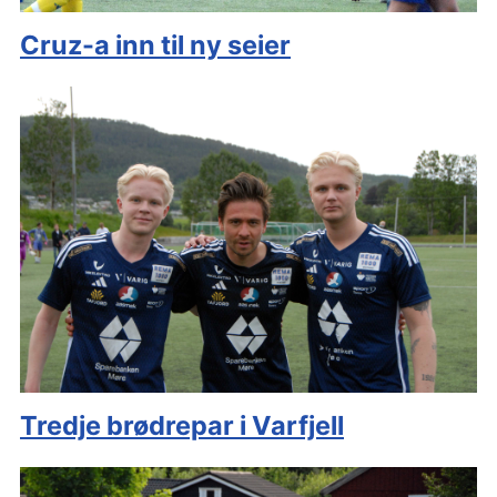
Cruz-a inn til ny seier
Tredje brødrepar i Varfjell