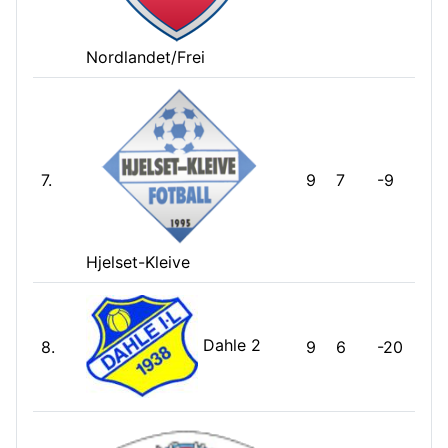
Nordlandet/Frei
7.
9
7
-9
Hjelset-Kleive
Dahle 2
8.
9
6
-20