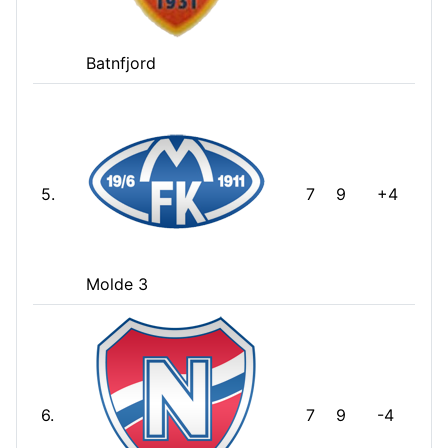
Batnfjord
5.
7
9
+4
Molde 3
6.
7
9
-4