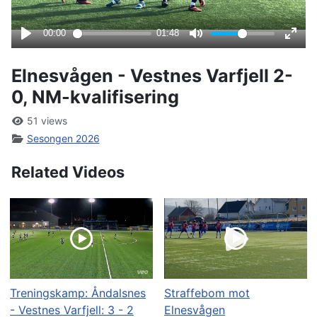
Elnesvågen - Vestnes Varfjell 2-
0, NM-kvalifisering
51 views
Sesongen 2026
Related Videos
Treningskamp: Åndalsnes
Straffebom mot
- Vestnes Varfjell: 3 - 2
Elnesvågen