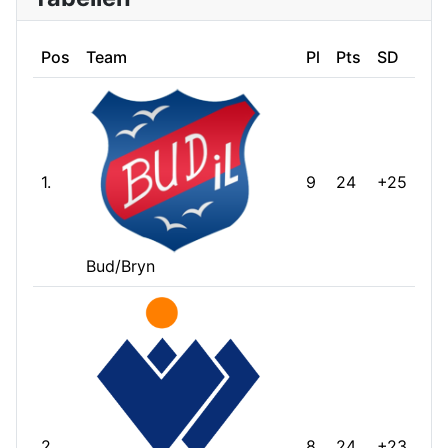
Pos
Team
Pl
Pts
SD
1.
9
24
+25
Bud/Bryn
2.
8
24
+23