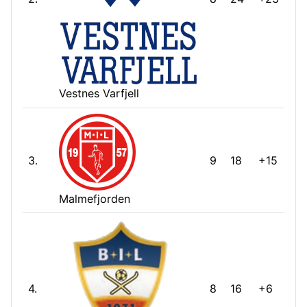
Vestnes Varfjell
3.
9
18
+15
Malmefjorden
4.
8
16
+6