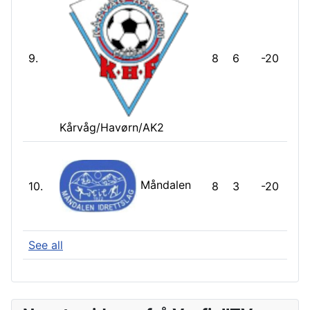
9.
8
6
-20
Kårvåg/Havørn/AK2
Måndalen
10.
8
3
-20
See all