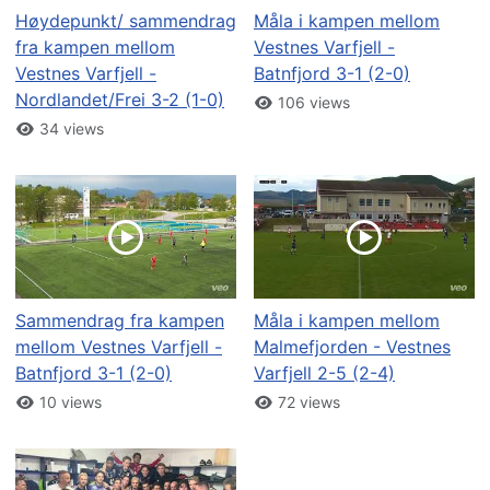
Høydepunkt/ sammendrag
Måla i kampen mellom
fra kampen mellom
Vestnes Varfjell -
Vestnes Varfjell -
Batnfjord 3-1 (2-0)
Nordlandet/Frei 3-2 (1-0)
106 views
34 views
Sammendrag fra kampen
Måla i kampen mellom
mellom Vestnes Varfjell -
Malmefjorden - Vestnes
Batnfjord 3-1 (2-0)
Varfjell 2-5 (2-4)
10 views
72 views