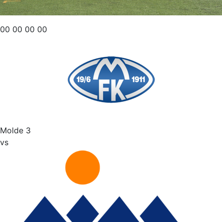
00
00
00
00
Molde 3
vs