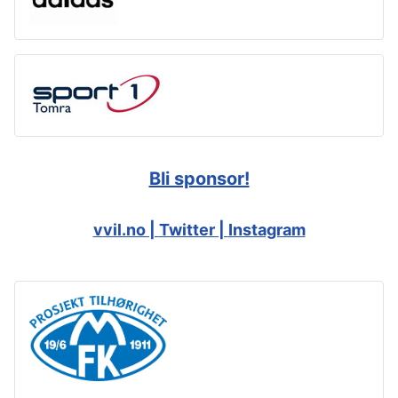
Bli sponsor!
v
vil.no |
Twitter |
Instagram