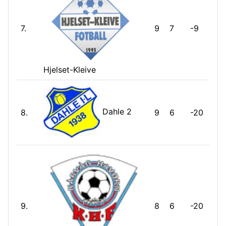
7.
9
7
-9
Hjelset-Kleive
Dahle 2
8.
9
6
-20
9.
8
6
-20