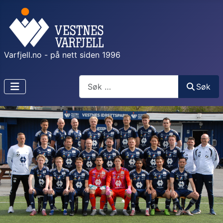
Varfjell.no - på nett siden 1996
Søk
Søk