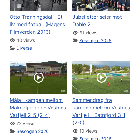
Otto Trønningsdal - Et
Jubel etter seier mot
liv med fotball (Hagens
Dahle 2
Filmverden 2013)
31 views
40 views
Sesongen 2026
Diverse
Måla i kampen mellom
Sammendrag fra
Malmefjorden - Vestnes
kampen mellom Vestnes
Varfjell 2-5 (2-4)
Varfjell - Batnfjord 3-1
(2-0)
72 views
10 views
Sesongen 2026
Sesongen 2026