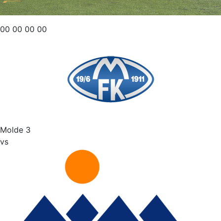
00
00
00
00
Molde 3
vs