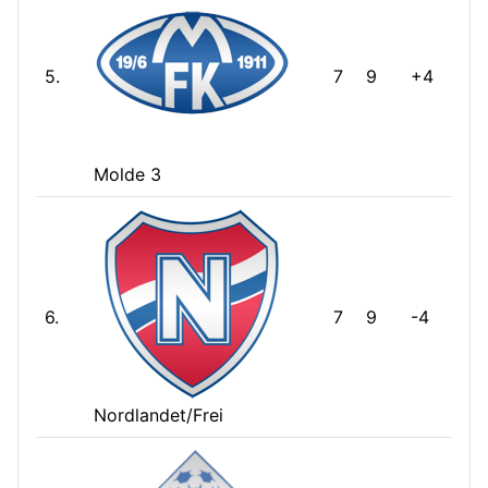
5.
7
9
+4
Molde 3
6.
7
9
-4
Nordlandet/Frei