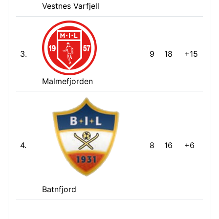
Vestnes Varfjell
3.
9
18
+15
Malmefjorden
4.
8
16
+6
Batnfjord