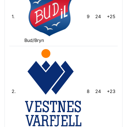
1.
9
24
+25
Bud/Bryn
2.
8
24
+23