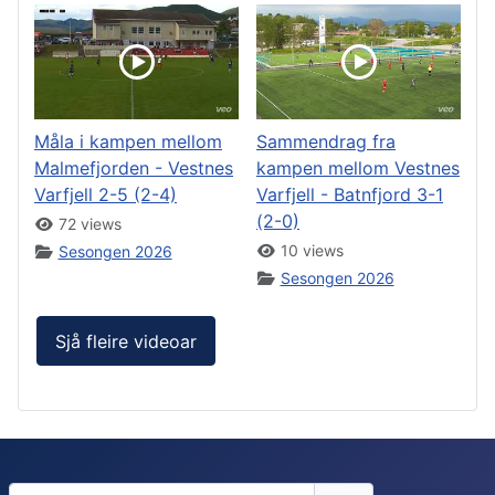
Måla i kampen mellom
Sammendrag fra
Malmefjorden - Vestnes
kampen mellom Vestnes
Varfjell 2-5 (2-4)
Varfjell - Batnfjord 3-1
(2-0)
72 views
10 views
Sesongen 2026
Sesongen 2026
Sjå fleire videoar
Brukernavn