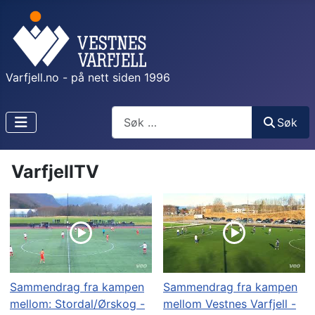
Varfjell.no - på nett siden 1996
Søk
Søk
VarfjellTV
Sammendrag fra kampen
Sammendrag fra kampen
mellom: Stordal/Ørskog -
mellom Vestnes Varfjell -