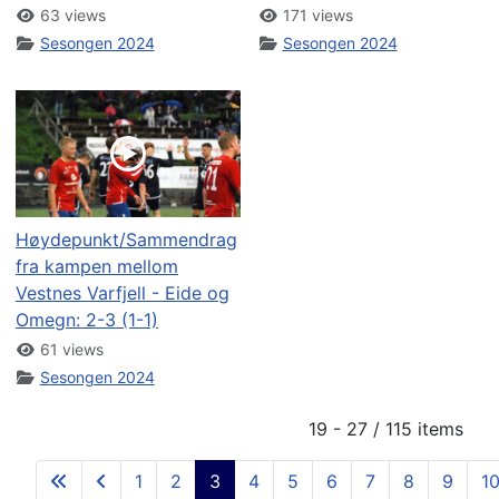
63 views
171 views
Sesongen 2024
Sesongen 2024
Høydepunkt/Sammendrag
fra kampen mellom
Vestnes Varfjell - Eide og
Omegn: 2-3 (1-1)
61 views
Sesongen 2024
19 - 27 / 115 items
1
2
3
4
5
6
7
8
9
1