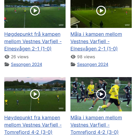
Høgdepunkt frå kampen
Måla i kampen mellom
mellom Vestnes Varfjell -
Vestnes Varfjell -
Elnesvågen 2-1 (1-0)
Elnesvågen 2-1 (1-0)
26 views
98 views
Sesongen 2024
Sesongen 2024
Høydepunkt fra kampen
Måla i kampen mellom
mellom Vestnes Varfjell -
Vestnes Varfjell -
Tomrefjord 4-2 (3-0)
Tomrefjord 4-2 (3-0)