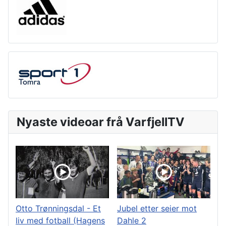
Nyaste videoar frå VarfjellTV
Otto Trønningsdal - Et
Jubel etter seier mot
liv med fotball (Hagens
Dahle 2