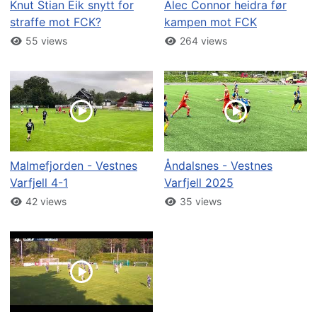
Knut Stian Eik snytt for
Alec Connor heidra før
straffe mot FCK?
kampen mot FCK
55 views
264 views
Malmefjorden - Vestnes
Åndalsnes - Vestnes
Varfjell 4-1
Varfjell 2025
42 views
35 views