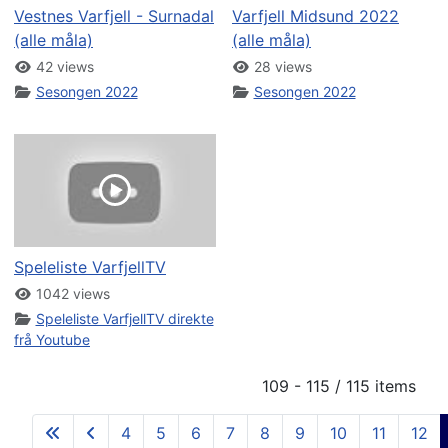
Vestnes Varfjell - Surnadal
Varfjell Midsund 2022
(alle måla)
(alle måla)
42 views
28 views
Sesongen 2022
Sesongen 2022
Speleliste VarfjellTV
1042 views
Speleliste VarfjellTV direkte
frå Youtube
109 - 115 / 115 items
4
5
6
7
8
9
10
11
12