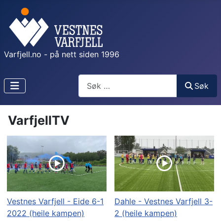
Varfjell.no - på nett siden 1996
Søk
Søk
VarfjellTV
Vestnes Varfjell - Eide 6-1
Dahle - Vestnes Varfjell 3-
2022 (heile kampen)
2 (heile kampen)