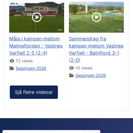
Måla i kampen mellom
Sammendrag fra
Malmefjorden - Vestnes
kampen mellom Vestnes
Varfjell 2-5 (2-4)
Varfjell - Batnfjord 3-1
(2-0)
72 views
10 views
Sesongen 2026
Sesongen 2026
Sjå fleire videoar