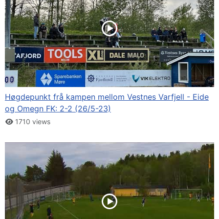
Høgdepunkt frå kampen mellom Vestnes Varfjell - Eide
og Omegn FK: 2-2 (26/5-23)
1710 views