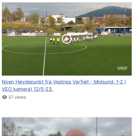
Noen Høydepunkt fra Vestnes Varfjell - Midsund: 1-2 (
VEO kamera) 12/5-23.
37 views