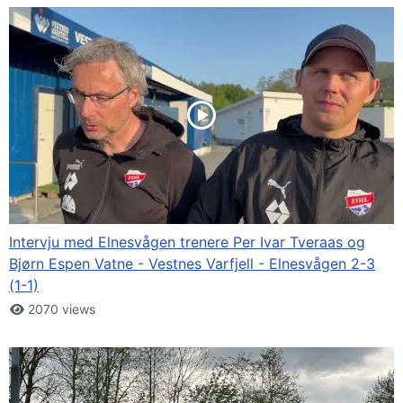
Intervju med Elnesvågen trenere Per Ivar Tveraas og
Bjørn Espen Vatne - Vestnes Varfjell - Elnesvågen 2-3
(1-1)
2070 views