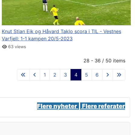
Knut Stian Eik og Håvard Taklo scora i TIL - Vestnes
Varfjell: 1-1 kampen 20/5-2023
63 views
28 - 36 / 50 items
1
2
3
4
5
6
Flere nyheter |
Flere referater