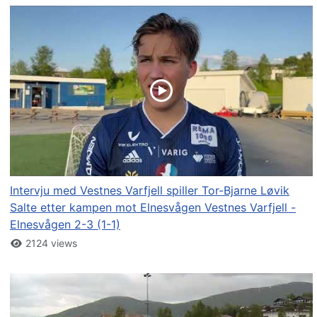
Intervju med Vestnes Varfjell spiller Tor-Bjarne Løvik
Salte etter kampen mot Elnesvågen Vestnes Varfjell -
Elnesvågen 2-3 (1-1)
2124 views