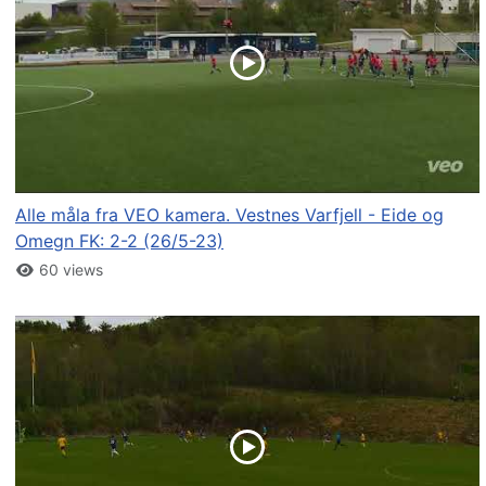
Alle måla fra VEO kamera. Vestnes Varfjell - Eide og
Omegn FK: 2-2 (26/5-23)
60 views