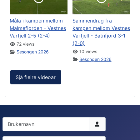
Måla i kampen mellom
Sammendrag fra
Malmefjorden - Vestnes
kampen mellom Vestnes
Varfjell 2-5 (2-4)
Varfjell - Batnfjord 3-1
(2-0)
72 views
10 views
Sesongen 2026
Sesongen 2026
Sjå fleire videoar
Brukernavn
Passord