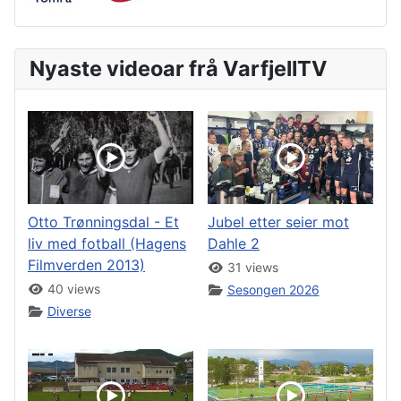
Nyaste videoar frå VarfjellTV
Otto Trønningsdal - Et
Jubel etter seier mot
liv med fotball (Hagens
Dahle 2
Filmverden 2013)
31 views
40 views
Sesongen 2026
Diverse