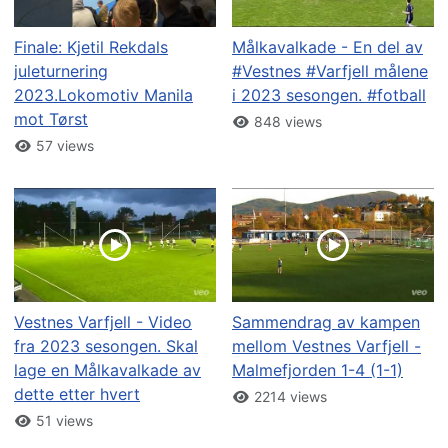
Finale: Kjetil Rekdals
Målkavalkade - En del av
juleturnering
#Vestnes #Varfjell målene
2023.Lokomotiv Manila
i 2023 sesongen. #fotball
mot Tørst
848 views
57 views
Vestnes Varfjell - Video
Sammendrag av kampen
fra 2023 sesongen. Skal
mellom Vestnes Varfjell -
lage en Målkavalkade av
Malmefjorden 1-4 (1-1)
dette etter hvert
2214 views
51 views