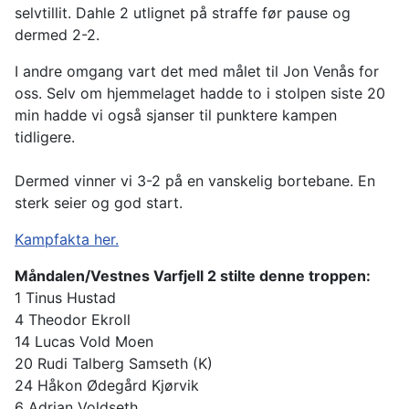
selvtillit. Dahle 2 utlignet på straffe før pause og
dermed 2-2.
I andre omgang vart det med målet til Jon Venås for
oss. Selv om hjemmelaget hadde to i stolpen siste 20
min hadde vi også sjanser til punktere kampen
tidligere.
Dermed vinner vi 3-2 på en vanskelig bortebane. En
sterk seier og god start.
Kampfakta her.
Måndalen/Vestnes Varfjell 2 stilte denne troppen:
1 Tinus Hustad
4 Theodor Ekroll
14 Lucas Vold Moen
20 Rudi Talberg Samseth (K)
24 Håkon Ødegård Kjørvik
6 Adrian Voldseth