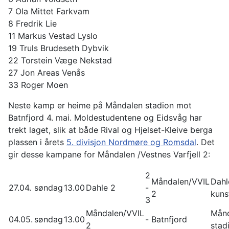
7 Ola Mittet Farkvam
8 Fredrik Lie
11 Markus Vestad Lyslo
19 Truls Brudeseth Dybvik
22 Torstein Væge Nekstad
27 Jon Areas Venås
33 Roger Moen
Neste kamp er heime på Måndalen stadion mot
Batnfjord 4. mai. Moldestudentene og Eidsvåg har
trekt laget, slik at både Rival og Hjelset-Kleive berga
plassen i årets
5. divisjon Nordmøre og Romsdal
. Det
gir desse kampane for Måndalen /Vestnes Varfjell 2:
2
Måndalen/VVIL
Dahl
27.04.
søndag
13.00
Dahle 2
-
2
kuns
3
Måndalen/VVIL
Mån
04.05.
søndag
13.00
-
Batnfjord
2
stad