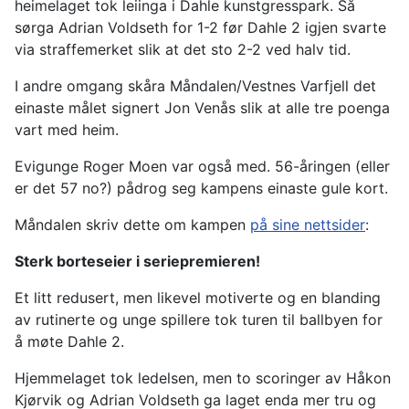
heimelaget tok leiinga i Dahle kunstgresspark. Så
sørga Adrian Voldseth for 1-2 før Dahle 2 igjen svarte
via straffemerket slik at det sto 2-2 ved halv tid.
I andre omgang skåra Måndalen/Vestnes Varfjell det
einaste målet signert Jon Venås slik at alle tre poenga
vart med heim.
Evigunge Roger Moen var også med. 56-åringen (eller
er det 57 no?) pådrog seg kampens einaste gule kort.
Måndalen skriv dette om kampen
på sine nettsider
:
Sterk borteseier i seriepremieren!
Et litt redusert, men likevel motiverte og en blanding
av rutinerte og unge spillere tok turen til ballbyen for
å møte Dahle 2.
Hjemmelaget tok ledelsen, men to scoringer av Håkon
Kjørvik og Adrian Voldseth ga laget enda mer tru og