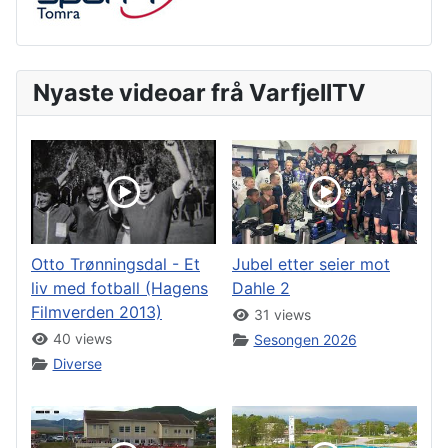
Nyaste videoar frå VarfjellTV
Otto Trønningsdal - Et
Jubel etter seier mot
liv med fotball (Hagens
Dahle 2
Filmverden 2013)
31 views
40 views
Sesongen 2026
Diverse