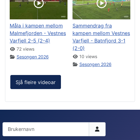
Måla i kampen mellom
Sammendrag fra
Malmefjorden - Vestnes
kampen mellom Vestnes
Varfjell 2-5 (2-4)
Varfjell - Batnfjord 3-1
(2-0)
72 views
10 views
Sesongen 2026
Sesongen 2026
Sjå fleire videoar
Brukernavn