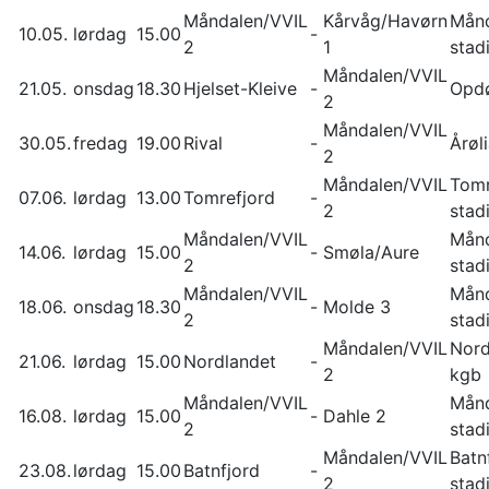
Måndalen/VVIL
Kårvåg/Havørn
Mån
10.05.
lørdag
15.00
-
2
1
stad
Måndalen/VVIL
21.05.
onsdag
18.30
Hjelset-Kleive
-
Opd
2
Måndalen/VVIL
30.05.
fredag
19.00
Rival
-
Årøl
2
Måndalen/VVIL
Tomr
07.06.
lørdag
13.00
Tomrefjord
-
2
stad
Måndalen/VVIL
Mån
14.06.
lørdag
15.00
-
Smøla/Aure
2
stad
Måndalen/VVIL
Mån
18.06.
onsdag
18.30
-
Molde 3
2
stad
Måndalen/VVIL
Nord
21.06.
lørdag
15.00
Nordlandet
-
2
kgb
Måndalen/VVIL
Mån
16.08.
lørdag
15.00
-
Dahle 2
2
stad
Måndalen/VVIL
Batn
23.08.
lørdag
15.00
Batnfjord
-
2
stad