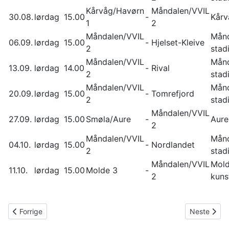
Kårvåg/Havørn
Måndalen/VVIL
30.08.
lørdag
15.00
-
Kårv
1
2
Måndalen/VVIL
Mån
06.09.
lørdag
15.00
-
Hjelset-Kleive
2
stad
Måndalen/VVIL
Mån
13.09.
lørdag
14.00
-
Rival
2
stad
Måndalen/VVIL
Mån
20.09.
lørdag
15.00
-
Tomrefjord
2
stad
Måndalen/VVIL
27.09.
lørdag
15.00
Smøla/Aure
-
Aure
2
Måndalen/VVIL
Mån
04.10.
lørdag
15.00
-
Nordlandet
2
stad
Måndalen/VVIL
Mol
11.10.
lørdag
15.00
Molde 3
-
2
kuns
Forrige artikkel: Corner var mål i arbeidsseier
Neste artik
Forrige
Neste