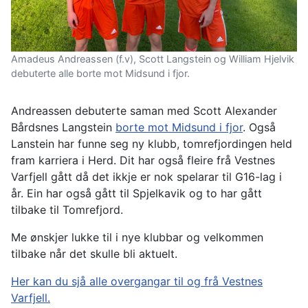
Amadeus Andreassen (f.v), Scott Langstein og William Hjelvik
debuterte alle borte mot Midsund i fjor.
Andreassen debuterte saman med Scott Alexander
Bårdsnes Langstein
borte mot Midsund i fjor
. Også
Lanstein har funne seg ny klubb, tomrefjordingen held
fram karriera i Herd. Dit har også fleire frå Vestnes
Varfjell gått då det ikkje er nok spelarar til G16-lag i
år. Ein har også gått til Spjelkavik og to har gått
tilbake til Tomrefjord.
Me ønskjer lukke til i nye klubbar og velkommen
tilbake når det skulle bli aktuelt.
Her kan du sjå alle overgangar til og frå Vestnes
Varfjell.