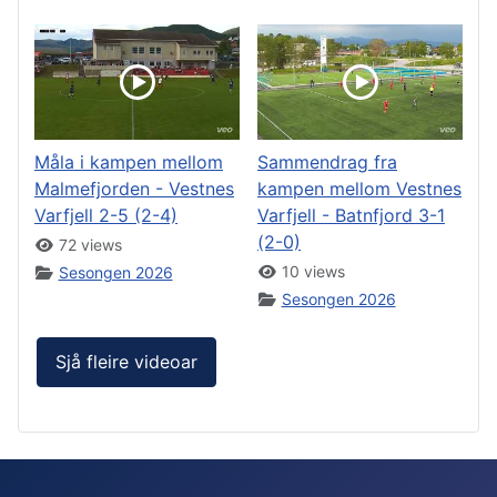
Måla i kampen mellom
Sammendrag fra
Malmefjorden - Vestnes
kampen mellom Vestnes
Varfjell 2-5 (2-4)
Varfjell - Batnfjord 3-1
(2-0)
72 views
10 views
Sesongen 2026
Sesongen 2026
Sjå fleire videoar