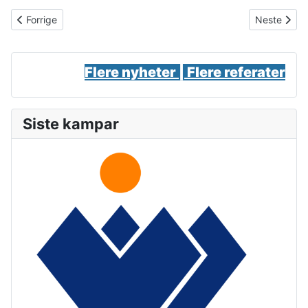
Forrige artikkel: Kapteinen forlét skuta
Neste artikk
Forrige
Neste
Flere nyheter |
Flere referater
Siste kampar